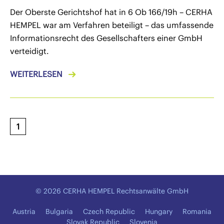
Der Oberste Gerichtshof hat in 6 Ob 166/19h – CERHA
HEMPEL war am Verfahren beteiligt – das umfassende
Informationsrecht des Gesellschafters einer GmbH
verteidigt.
WEITERLESEN
1
© 2026 CERHA HEMPEL Rechtsanwälte GmbH
Austria
Bulgaria
Czech Republic
Hungary
Romania
Slovak Republic
Slovenia