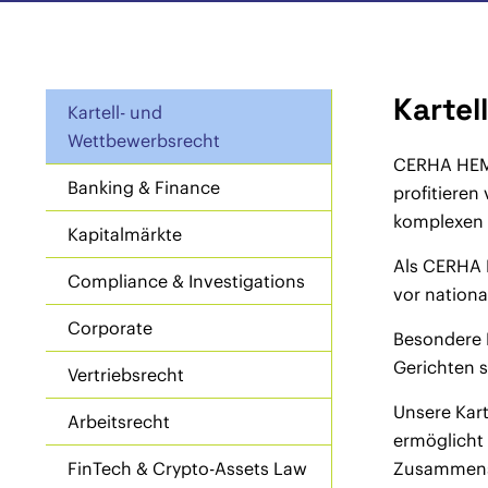
Kartel
Kartell- und
Wettbewerbsrecht
CERHA HEMP
Banking & Finance
profitieren
komplexen P
Kapitalmärkte
Als CERHA 
Compliance & Investigations
vor nation
Corporate
Besondere E
Gerichten s
Vertriebsrecht
Unsere Kar
Arbeitsrecht
ermöglicht 
FinTech & Crypto-Assets Law
Zusammensc