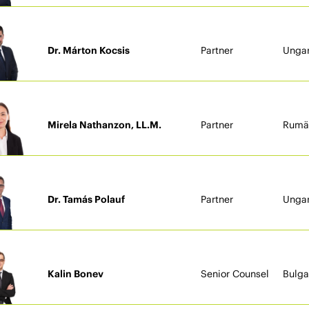
Dr. Márton Kocsis
Partner
Unga
Mirela Nathanzon, LL.M.
Partner
Rumä
Dr. Tamás Polauf
Partner
Unga
Kalin Bonev
Senior Counsel
Bulga