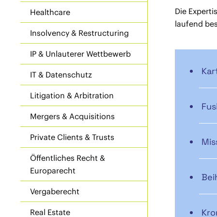
Die Expert
Healthcare
laufend bes
Insolvency & Restructuring
IP & Unlauterer Wettbewerb
Kar
IT & Datenschutz
Litigation & Arbitration
Fus
Mergers & Acquisitions
Private Clients & Trusts
Mis
Öffentliches Recht &
Europarecht
Bei
Vergaberecht
Kro
Real Estate