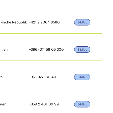
kische Republik
+421 2 2064 8580
E-MAIL
nien
+386 (0)1 56 05 300
E-MAIL
rn
+36 1 457 80 40
E-MAIL
rien
+359 2 401 09 99
E-MAIL