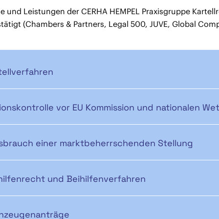
ise und Leistungen der CERHA HEMPEL Praxisgruppe Kartell
tätigt (Chambers & Partners, Legal 500, JUVE, Global Comp
tellverfahren
ionskontrolle vor EU Kommission und nationalen W
sbrauch einer marktbeherrschenden Stellung
hilfenrecht und Beihilfenverfahren
nzeugenanträge