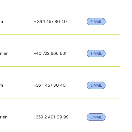
rn
+ 36 1 457 80 40
E-MAIL
nien
+40 722 666 631
E-MAIL
rn
+36 1 457 80 40
E-MAIL
rien
+359 2 401 09 99
E-MAIL