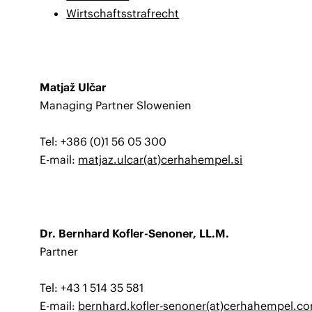
Wirtschaftsstrafrecht
Matjaž Ulčar
Managing Partner Slowenien
Tel: +386 (0)1 56 05 300
E-mail:
matjaz.ulcar(at)cerhahempel.si
Dr. Bernhard Kofler-Senoner, LL.M.
Partner
Tel: +43 1 514 35 581
E-mail:
bernhard.kofler-senoner(at)cerhahempel.c