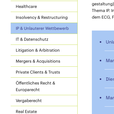
gestaltung
Healthcare
Thema IP. I
dem ECG, 
Insolvency & Restructuring
IP & Unlauterer Wettbewerb
IT & Datenschutz
Unl
Litigation & Arbitration
Mar
Mergers & Acquisitions
Private Clients & Trusts
Die
Öffentliches Recht &
Europarecht
Mar
Vergaberecht
Real Estate