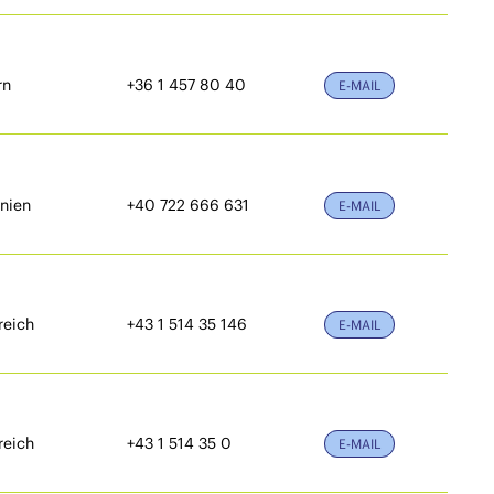
rn
+36 1 457 80 40
E-MAIL
nien
+40 722 666 631
E-MAIL
reich
+43 1 514 35 146
E-MAIL
reich
+43 1 514 35 0
E-MAIL