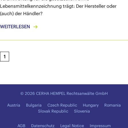
Lebensmittelkennzeichnung trägt: Der Hersteller oder
(auch) der Händler?
WEITERLESEN
1
© 2026 CERHA HEMPEL Rechtsanwälte GmbH
Austria
Bulgaria
Czech Republic
Hungary
Romania
Slovak Republic
Slovenia
AGB
Datenschutz
Legal Notice
Impressum