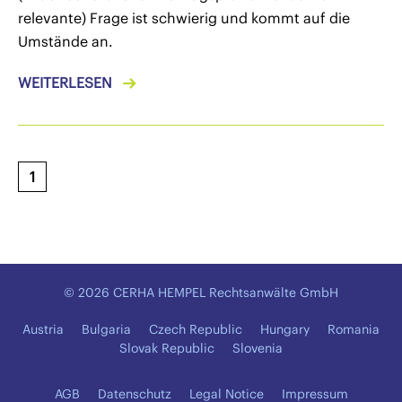
relevante) Frage ist schwierig und kommt auf die
Umstände an.
WEITERLESEN
1
© 2026 CERHA HEMPEL Rechtsanwälte GmbH
Austria
Bulgaria
Czech Republic
Hungary
Romania
Slovak Republic
Slovenia
AGB
Datenschutz
Legal Notice
Impressum