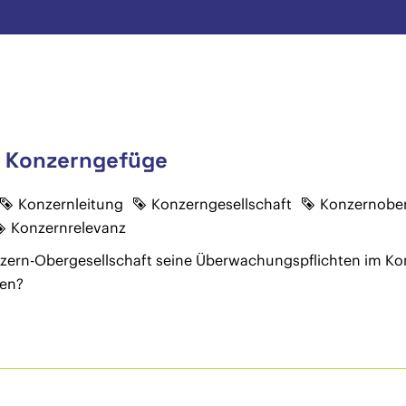
m Konzerngefüge
Konzernleitung
Konzerngesellschaft
Konzernober
Konzernrelevanz
nzern-Obergesellschaft seine Überwachungspflichten im Kon
ben?