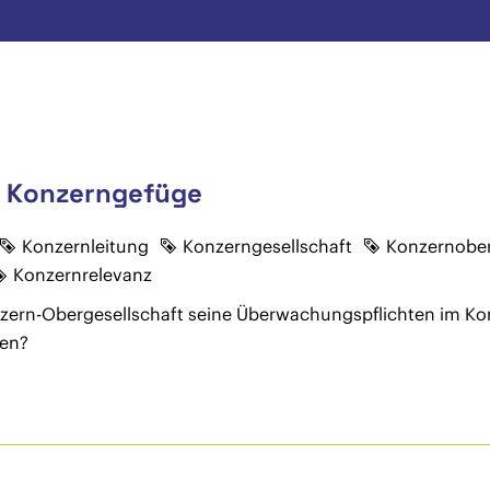
m Konzerngefüge
Konzernleitung
Konzerngesellschaft
Konzernober
Konzernrelevanz
nzern-Obergesellschaft seine Überwachungspflichten im Kon
ben?