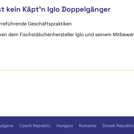
st kein Käpt’n Iglo Doppelgänger
Irreführende Geschäftspraktiken
en dem Fischstäbchenhersteller Iglo und seinem Mitbewerber
ulgaria
Czech Republic
Hungary
Romania
Slovak Republic