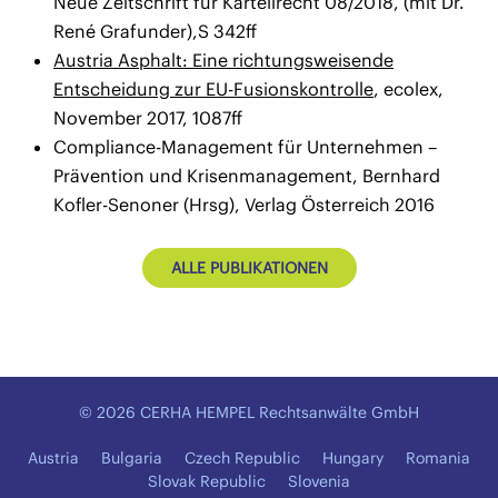
Neue Zeitschrift für Kartellrecht 08/2018, (mit Dr.
René Grafunder),S 342ff
Austria Asphalt: Eine richtungsweisende
Entscheidung zur EU-Fusionskontrolle
, ecolex,
November 2017, 1087ff
Compliance-Management für Unternehmen –
Prävention und Krisenmanagement, Bernhard
Kofler-Senoner (Hrsg), Verlag Österreich 2016
ALLE PUBLIKATIONEN
© 2026 CERHA HEMPEL Rechtsanwälte GmbH
Austria
Bulgaria
Czech Republic
Hungary
Romania
Slovak Republic
Slovenia