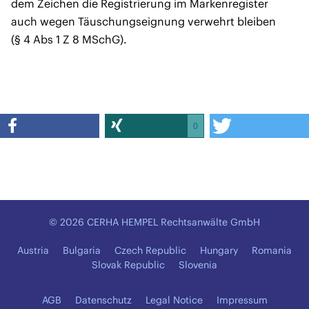
dem Zeichen die Registrierung im Markenregister
auch wegen Täuschungseignung verwehrt bleiben
(§ 4 Abs 1 Z 8 MSchG).
0
© 2026 CERHA HEMPEL Rechtsanwälte GmbH
Austria
Bulgaria
Czech Republic
Hungary
Romania
Slovak Republic
Slovenia
AGB
Datenschutz
Legal Notice
Impressum