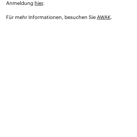
Anmeldung
hier
.
Für mehr Informationen, besuchen Sie
AWAK
.
© 2026 CERHA HEMPEL Rechtsanwälte GmbH
Austria
Bulgaria
Czech Republic
Hungary
Romania