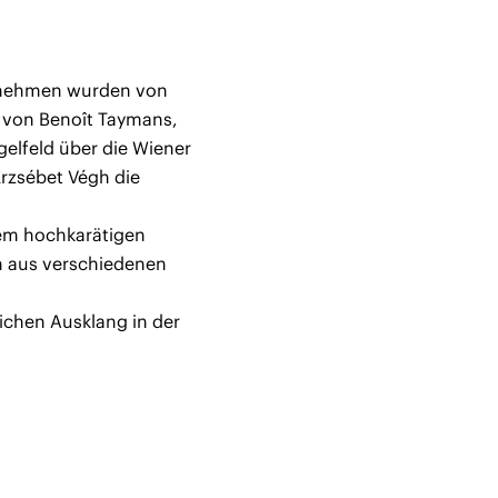
ernehmen wurden von
 von Benoît Taymans,
elfeld über die Wiener
Erzsébet Végh die
dem hochkarätigen
on aus verschiedenen
ichen Ausklang in der