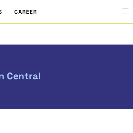
S
CAREER
n Central