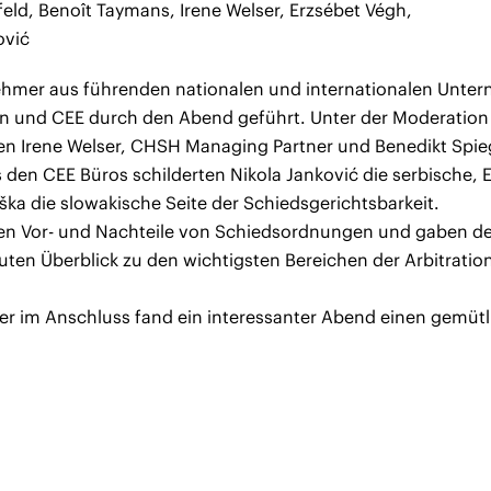
lfeld, Benoît Taymans, Irene Welser, Erzsébet Végh,
ović
ilnehmer aus führenden nationalen und internationalen Unt
 und CEE durch den Abend geführt. Unter der Moderation
en Irene Welser, CHSH Managing Partner und Benedikt Spieg
 den CEE Büros schilderten Nikola Janković die serbische, 
ška die slowakische Seite der Schiedsgerichtsbarkeit.
hen Vor- und Nachteile von Schiedsordnungen und gaben 
uten Überblick zu den wichtigsten Bereichen der Arbitrati
r im Anschluss fand ein interessanter Abend einen gemütl