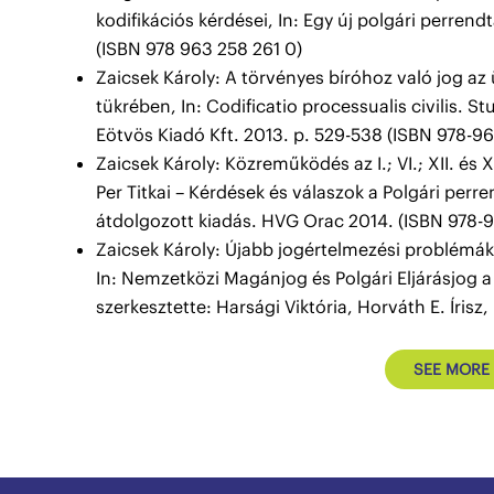
kodifikációs kérdései, In: Egy új polgári perrend
(ISBN 978 963 258 261 0)
Zaicsek Károly: A törvényes bíróhoz való jog a
tükrében, In: Codificatio processualis civilis. 
Eötvös Kiadó Kft. 2013. p. 529-538 (ISBN 978-96
Zaicsek Károly: Közreműködés az I.; VI.; XII. és XI
Per Titkai – Kérdések és válaszok a Polgári perr
átdolgozott kiadás. HVG Orac 2014. (ISBN 978-
Zaicsek Károly: Újabb jogértelmezési problémá
In: Nemzetközi Magánjog és Polgári Eljárásjog 
szerkesztette: Harsági Viktória, Horváth E. Írisz,
SEE MORE