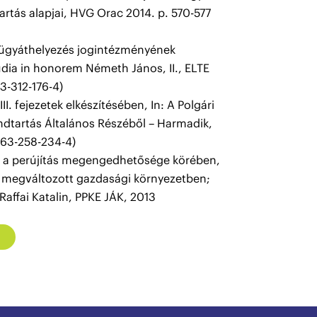
tartás alapjai, HVG Orac 2014. p. 570-577
z ügyáthelyezés jogintézményének
Studia in honorem Németh János, II., ELTE
3-312-176-4)
II. fejezetek elkészítésében, In: A Polgári
endtartás Általános Részéből – Harmadik,
963-258-234-4)
k a perújítás megengedhetősége körében,
a megváltozott gazdasági környezetben;
 Raffai Katalin, PPKE JÁK, 2013