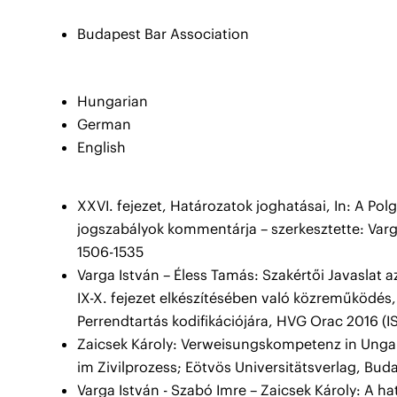
Budapest Bar Association
Hungarian
German
English
XXVI. fejezet, Határozatok joghatásai, In: A Pol
jogszabályok kommentárja – szerkesztette: Varg
1506-1535
Varga István – Éless Tamás: Szakértői Javaslat az
IX-X. fejezet elkészítésében való közreműködés, I
Perrendtartás kodifikációjára, HVG Orac 2016 (I
Zaicsek Károly: Verweisungskompetenz in Ungar
im Zivilprozess; Eötvös Universitätsverlag, Buda
Varga István - Szabó Imre – Zaicsek Károly: A ha