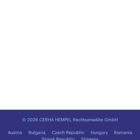
© 2026 CERHA HEMPEL Rechtsanwälte GmbH
Austria
Bulgaria
Czech Republic
Hungary
Romania
Slovak Republic
Slovenia