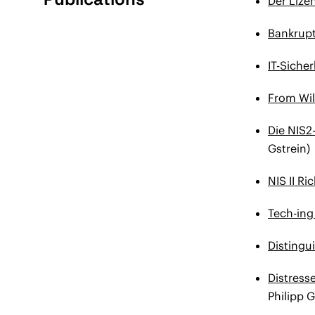
Der Lize
Bankrupt
IT-Siche
From Wil
Die NIS2
Gstrein)
NIS II Ric
Tech-ing
Distingu
Distress
Philipp G