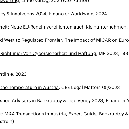
nzvertrag
, Linde Verlag, 2025 (Co-Author)
cy & Insolvency 2024
, Financier Worldwide, 2024
rheit: Neue EU-Regeln verpflichten auch Kleinunternehmen
,
d West to Regulated Frontier: The Impact of MiCAR on Euro
-Richtlinie: Von Cybersicherheit und Haftung
, MR 2023, 188
htlinie
, 2023
 the Temperature in Austria
, CEE Legal Matters 05/2023
ished Advisors in Bankruptcy & Insolvency 2023,
Financier 
ed M&A Transactions in Austria
, Expert Guide, Bankruptcy 
strein)