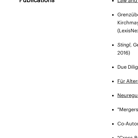
Law and 
Grenzübe
Kirchmay
(LexisNe
Stingl
, G
2016)
Due Dili
Für Alte
Neuregul
"Mergers 
Co-Autor
"Cross-B