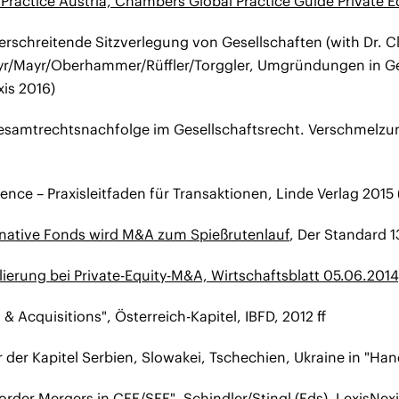
Practice Austria, Chambers Global Practice Guide Private E
rschreitende Sitzverlegung von Gesellschaften (with Dr. 
r/Mayr/Oberhammer/Rüffler/Torggler, Umgründungen in Gesel
xis 2016)
esamtrechtsnachfolge im Gesellschaftsrecht. Verschmelz
gence – Praxisleitfaden für Transaktionen, Linde Verlag 201
rnative Fonds wird M&A zum Spießrutenlauf
, Der Standard 1
ierung bei Private-Equity-M&A, Wirtschaftsblatt 05.06.2014
& Acquisitions", Österreich-Kapitel, IBFD, 2012 ff
 der Kapitel Serbien, Slowakei, Tschechien, Ukraine in "Ha
order Mergers in CEE/SEE", Schindler/Stingl (Eds), LexisNex