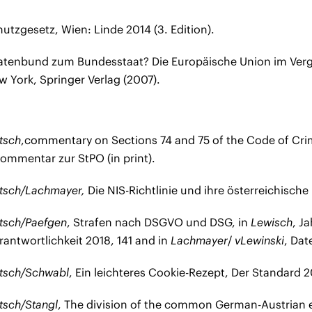
utzgesetz, Wien: Linde 2014 (3. Edition).
tenbund zum Bundesstaat? Die Europäische Union im Vergl
 York, Springer Verlag (2007).
itsch
,
commentary on Sections 74 and 75 of the Code of Crim
ommentar zur StPO (in print).
ritsch/Lachmayer,
Die NIS-Richtlinie und ihre österreichische
itsch/Paefgen
, Strafen nach DSGVO und DSG, in
Lewisch
, J
antwortlichkeit 2018, 141 and in
Lachmayer
/
v
Lewinski
, Dat
ritsch/Schwabl
, Ein leichteres Cookie-Rezept, Der Standard 2
itsch/Stangl
, The division of the common German-Austrian el