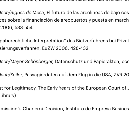
ritsch/Signes de Mesa
, El futuro de las areolineas de bajo co
ices sobre la financiación de areopuertos y puesta en marc
 2006, 533-554
rgaberechtliche Interpretation“ des Bietverfahrens bei Priv
tisierungsverfahren, EuZW 2006, 428-432
ritsch/Mayer-Schönberger,
Datenschutz und Papierakten, eco
itsch/Keiler,
Passagierdaten auf dem Flug in die USA, ZVR 2
t for Legitimacy. The Early Years of the European Court of J
Library)
ission´s Charleroi-Decision, Instituto de Empresa Busines