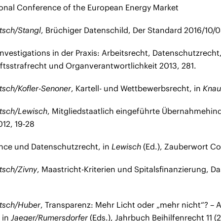
ional Conference of the European Energy Market
itsch/Stangl
, Brüchiger Datenschild, Der Standard 2016/10/
Investigations in der Praxis: Arbeitsrecht, Datenschutzrecht,
ftsstrafrecht und Organverantwortlichkeit 2013, 281.
itsch/Kofler-Senoner
, Kartell- und Wettbewerbsrecht, in
Knau
itsch/Lewisch
, Mitgliedstaatlich eingeführte Übernahmehind
12, 19-28
ce und Datenschutzrecht, in
Lewisch
(Ed.), Zauberwort Co
itsch/Zivny
, Maastricht-Kriterien und Spitalsfinanzierung, 
ritsch/Huber
, Transparenz: Mehr Licht oder „mehr nicht“? 
 in
Jaeger/Rumersdorfer
(Eds.), Jahrbuch Beihilfenrecht 11 (2