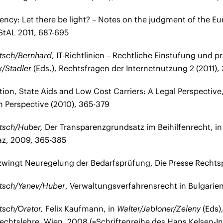
ency: Let there be light? – Notes on the judgment of the Eu
StAL 2011, 687-695
itsch/Bernhard
, IT-Richtlinien – Rechtliche Einstufung und 
k/Stadler
(Eds.), Rechtsfragen der Internetnutzung 2 (2011),
ion, State Aids and Low Cost Carriers: A Legal Perspective
 Perspective (2010), 365-379
itsch/Huber,
Der Transparenzgrundsatz im Beihilfenrecht, i
z, 2009, 365-385
wingt Neuregelung der Bedarfsprüfung, Die Presse Recht
ritsch/Yanev/Huber
, Verwaltungsverfahrensrecht in Bulgarien
itsch/Orator,
Felix Kaufmann, in
Walter/Jabloner/Zeleny
(Eds)
echtslehre. Wien, 2008 (=Schriftenreihe des Hans Kelsen-Ins