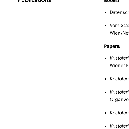
Books:
Datensch
Vom Staa
Wien/New
Papers:
Kristofer
Wiener K
Kristofe
Kristofer
Organver
Kristofe
Kristofer