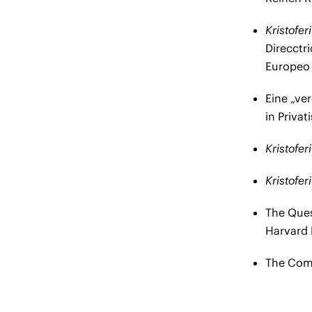
Kristofe
Direcctr
Europeo
Eine „ve
in Priva
Kristofe
Kristofer
The Ques
Harvard 
The Comm