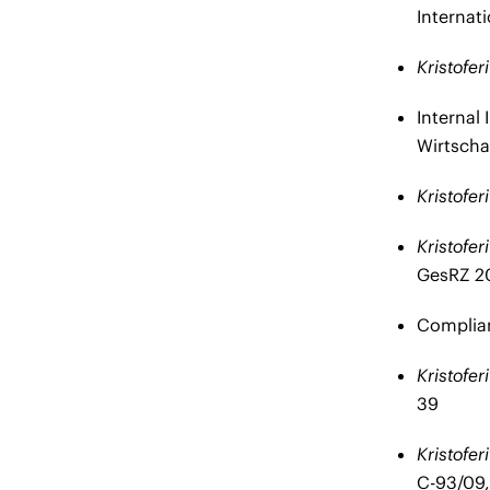
Internat
Kristofer
Internal 
Wirtscha
Kristofer
Kristofer
GesRZ 20
Complian
Kristofer
39
Kristofe
C-93/09,