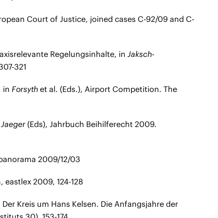
ropean Court of Justice, joined cases C-92/09 and C-
praxisrelevante Regelungsinhalte, in
Jaksch-
 307-321
, in
Forsyth
et al. (Eds.), Airport Competition. The
n
Jaeger
(Eds), Jahrbuch Beihilferecht 2009.
spanorama 2009/12/03
, eastlex 2009, 124-128
, Der Kreis um Hans Kelsen. Die Anfangsjahre der
tituts 30), 153-174