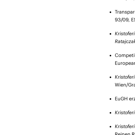
Transpar
93/09, E
Kristofer
Ratajcza
Competit
European
Kristofer
Wien/Gra
EuGH erz
Kristofe
Kristofer
Reinen R