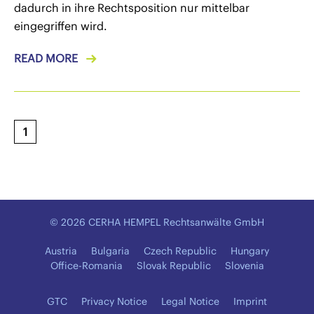
dadurch in ihre Rechtsposition nur mittelbar
eingegriffen wird.
READ MORE
1
© 2026 CERHA HEMPEL Rechtsanwälte GmbH
Austria
Bulgaria
Czech Republic
Hungary
Office-Romania
Slovak Republic
Slovenia
GTC
Privacy Notice
Legal Notice
Imprint