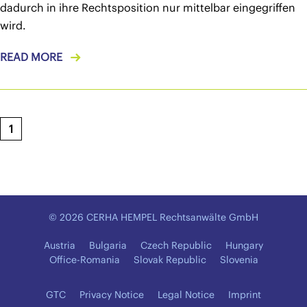
dadurch in ihre Rechtsposition nur mittelbar eingegriffen
wird.
READ MORE
1
© 2026 CERHA HEMPEL Rechtsanwälte GmbH
Austria
Bulgaria
Czech Republic
Hungary
Office-Romania
Slovak Republic
Slovenia
GTC
Privacy Notice
Legal Notice
Imprint