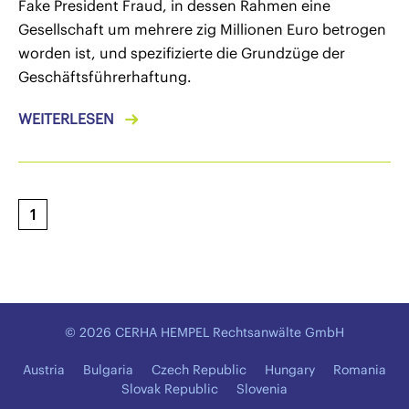
Fake President Fraud, in dessen Rahmen eine
Gesellschaft um mehrere zig Millionen Euro betrogen
worden ist, und spezifizierte die Grundzüge der
Geschäftsführerhaftung.
WEITERLESEN
1
© 2026 CERHA HEMPEL Rechtsanwälte GmbH
Austria
Bulgaria
Czech Republic
Hungary
Romania
Slovak Republic
Slovenia