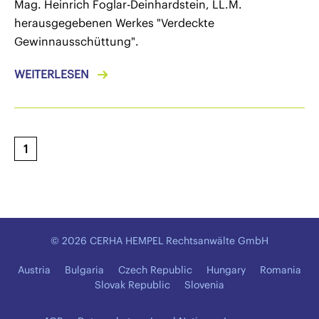
Mag. Heinrich Foglar-Deinhardstein, LL.M.
herausgegebenen Werkes "Verdeckte
Gewinnausschüttung".
WEITERLESEN
1
© 2026 CERHA HEMPEL Rechtsanwälte GmbH
Austria
Bulgaria
Czech Republic
Hungary
Romania
Slovak Republic
Slovenia